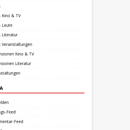
s
 Kino & TV
 Leute
Literatur
 Veranstaltungen
nsionen Kino & TV
sionen Literatur
staltungen
A
lden
ags-Feed
entar-Feed