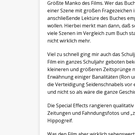
Größte Manko des Films. Wer das Buch (
einer Szene mit großen Fragezeichen i
anschließende Lektüre des Buches empf
wollen. Hierbei merkt man dann, daß 
viele Szenen im Vergleich zum Buch st
nicht wirklich mehr.
Viel zu schnell ging mir auch das Schu
Film ein ganzes Schuljahr geboten beko
kleineren und größeren Zeitsprünge na
Erwähnung einiger Banalitäten (Ron un
die Verteidigung Seidenschnabels vor e
und nicht so als wäre die ganze Gesch
Die Special Effects rangieren qualitati
Zeitungen und Fahndungsfotos und „zie
Hippogreif.
Was den Film aber wirklich sehenswert 