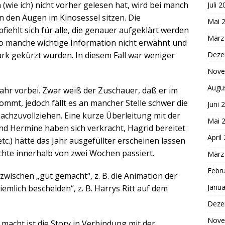
wie ich) nicht vorher gelesen hat, wird bei manch
Juli 
n den Augen im Kinosessel sitzen. Die
Mai 
iehlt sich für alle, die genauer aufgeklärt werden
März
so manche wichtige Information nicht erwähnt und
Deze
ark gekürzt wurden. In diesem Fall war weniger
Nove
Augu
ljahr vorbei. Zwar weiß der Zuschauer, daß er im
mmt, jedoch fällt es an mancher Stelle schwer die
Juni 
chzuvollziehen. Eine kurze Überleitung mit der
Mai 
d Hermine haben sich verkracht, Hagrid bereitet
April
tc.) hätte das Jahr ausgefüllter erscheinen lassen
ichte innerhalb von zwei Wochen passiert.
März
Febr
v zwischen „gut gemacht“, z. B. die Animation der
Janua
mlich bescheiden“, z. B. Harrys Ritt auf dem
Deze
Nove
macht ist die Story in Verbindung mit der