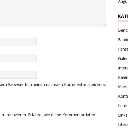
Augu
KAT
Beric
Fan
Fanst
Galer
Inter
Kale
esem Browser für meinen nächsten Kommentar speichern.
Kino
Kont
Leut
zu reduzieren.
Erfahre, wie deine Kommentardaten
Links
Liter