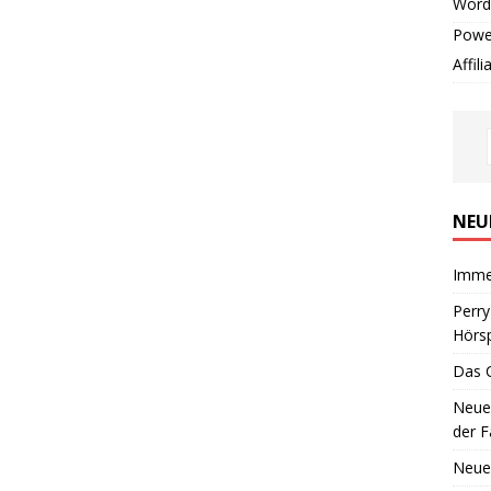
Word
Powe
Affil
NEU
Imme
Perr
Hörsp
Das 
Neues
der F
Neue