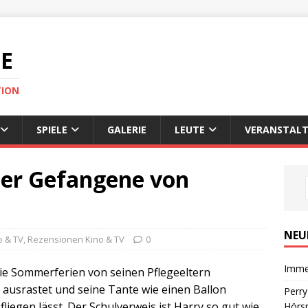
DE
TION
SPIELE
GALERIE
LEUTE
VERANSTALT
der Gefangene von
NEU
o & TV
,
Rezensionen Kino & TV
0
Imme
die Sommerferien von seinen Pflegeeltern
 ausrastet und seine Tante wie einen Ballon
Perr
liegen lässt. Der Schulverweis ist Harry so gut wie
Hörsp