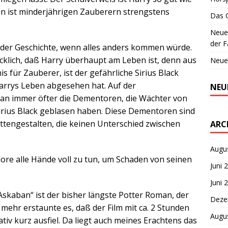
ien ist minderjährigen Zauberern strengstens
Das 
Neues
der F
 der Geschichte, wenn alles anders kommen würde.
lücklich, daß Harry überhaupt am Leben ist, denn aus
Neue
für Zauberer, ist der gefährliche Sirius Black
arrys Leben abgesehen hat. Auf der
NEU
n immer öfter die Dementoren, die Wächter von
 Sirius Black geblasen haben. Diese Dementoren sind
ttengestalten, die keinen Unterschied zwischen
ARC
Augu
dore alle Hände voll zu tun, um Schaden von seinen
Juni 
Juni 
skaban“ ist der bisher längste Potter Roman, der
Deze
ehr erstaunte es, daß der Film mit ca. 2 Stunden
Augu
tiv kurz ausfiel. Da liegt auch meines Erachtens das