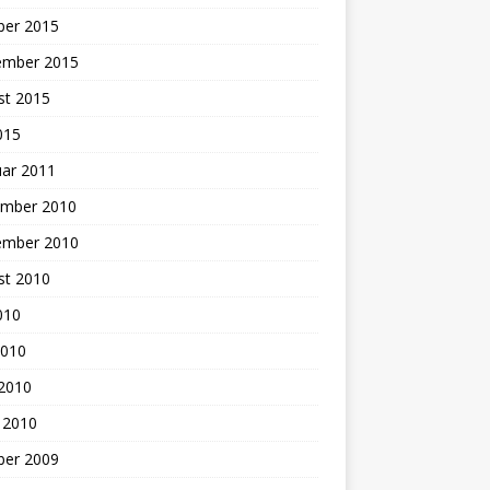
ber 2015
ember 2015
st 2015
2015
uar 2011
mber 2010
ember 2010
st 2010
2010
2010
 2010
 2010
ber 2009