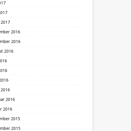
2017
2017
 2017
mber 2016
mber 2016
st 2016
2016
2016
 2016
 2016
uar 2016
r 2016
mber 2015
mber 2015