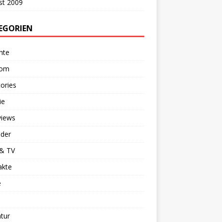
st 2009
EGORIEN
hte
dom
ories
ie
views
nder
 & TV
akte
e
atur