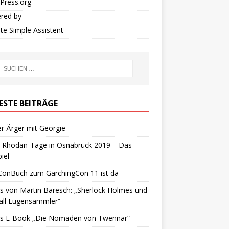
Press.org
red by
iate Simple Assistent
ESTE BEITRÄGE
r Ärger mit Georgie
y-Rhodan-Tage in Osnabrück 2019 – Das
iel
ConBuch zum GarchingCon 11 ist da
 von Martin Baresch: „Sherlock Holmes und
all Lügensammler“
s E-Book „Die Nomaden von Twennar“