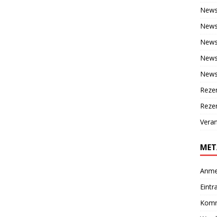
New
News
News
News 
News
Reze
Rezen
Veran
MET
Anme
Eintr
Komm