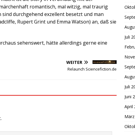
märchenhaft romantisch, mal witzig, mal traurig
Okto
 sind durchgehend exzellent besetzt und man
Sept
adcliffe, Rupert Grint und Emma Watson) an, daß sie
Augu
Juli 
 durchaus sehenswert, hätte allerdings gerne eine
Febr
Nove
WEITER
Sept
Relaunch Sciencefiction.de
Augu
Juli 
Juni 
April
März
.
Okto