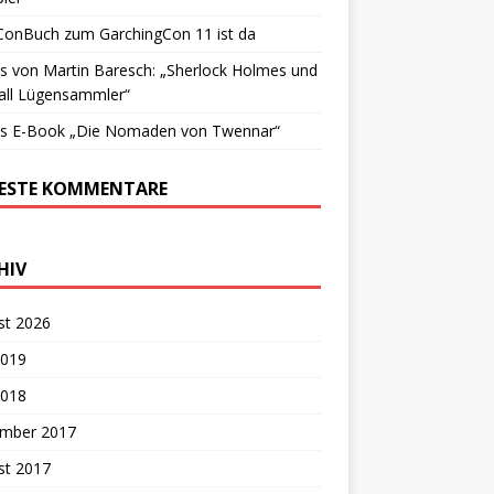
ConBuch zum GarchingCon 11 ist da
 von Martin Baresch: „Sherlock Holmes und
all Lügensammler“
s E-Book „Die Nomaden von Twennar“
ESTE KOMMENTARE
HIV
st 2026
2019
2018
mber 2017
st 2017