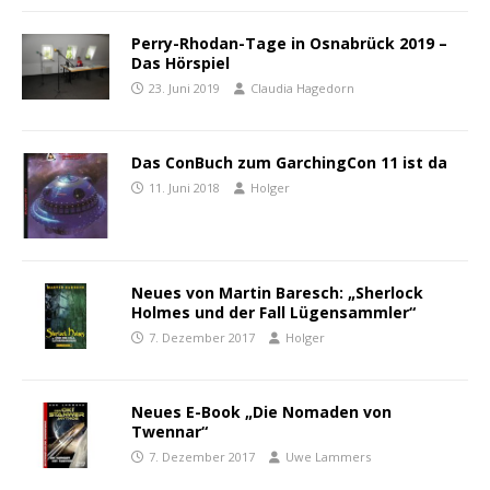
Perry-Rhodan-Tage in Osnabrück 2019 –
Das Hörspiel
23. Juni 2019
Claudia Hagedorn
Das ConBuch zum GarchingCon 11 ist da
11. Juni 2018
Holger
Neues von Martin Baresch: „Sherlock
Holmes und der Fall Lügensammler“
7. Dezember 2017
Holger
Neues E-Book „Die Nomaden von
Twennar“
7. Dezember 2017
Uwe Lammers