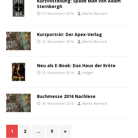
Kurzvostellung: Spade Man von Adam
Sternbergh
27. November 2016
Martin Baresch
Kurzporträt: Der Apex-Verlag
23. November 2016
Martin Baresch
Neu als E-Book: Das Haus der Kröte
23. November 2016
Holger
Buchmesse 2016 Nachlese
18. November 2016
Martin Baresch
1
2
…
5
»