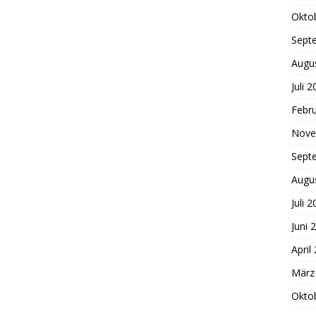
Okto
Sept
Augu
Juli 
Febr
Nove
Sept
Augu
Juli 
Juni 
April
März
Okto