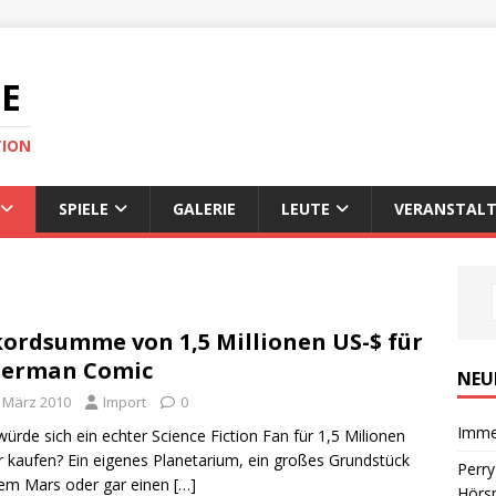
DE
TION
SPIELE
GALERIE
LEUTE
VERANSTALT
ordsumme von 1,5 Millionen US-$ für
perman Comic
NEU
. März 2010
Import
0
Imme
ürde sich ein echter Science Fiction Fan für 1,5 Milionen
r kaufen? Ein eigenes Planetarium, ein großes Grundstück
Perr
em Mars oder gar einen
[…]
Hörsp