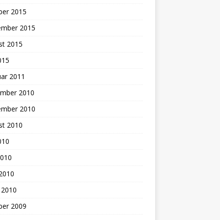
ber 2015
ember 2015
st 2015
2015
uar 2011
mber 2010
ember 2010
st 2010
2010
2010
 2010
 2010
ber 2009