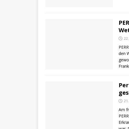
PER
We
22
PERRY
den W
gewon
Frank
Per
ges
21
Am fr
PERR
Erkra
war,