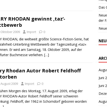
Das 
Neues
RY RHODAN gewinnt ‚taz‘-
der F
ttbewerb
Neue
. Oktober 2009
Import
0
 RHODAN, die weltweit größte Science-Fiction-Serie, hat
NEU
ahrheit-Unterbring-Wettbewerb der Tageszeitung »taz«
nen. Er wird am Samstag, 18. Oktober 2009, auf der
furter Buchmesse verliehen.
[…]
ARC
ry Rhodan Autor Robert Feldhoff
Augu
torben
Juni 
. August 2009
Import
0
Juni 
ühen Morgen des Montag, 17. August 2009, erlag der
Deze
Y RHODAN-Autor Robert Feldhoff seiner schweren
Augu
nkung. Feldhoff, der 1962 in Schorndorf geboren worden
[…]