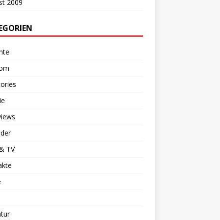
st 2009
EGORIEN
hte
dom
ories
ie
views
nder
 & TV
akte
e
atur