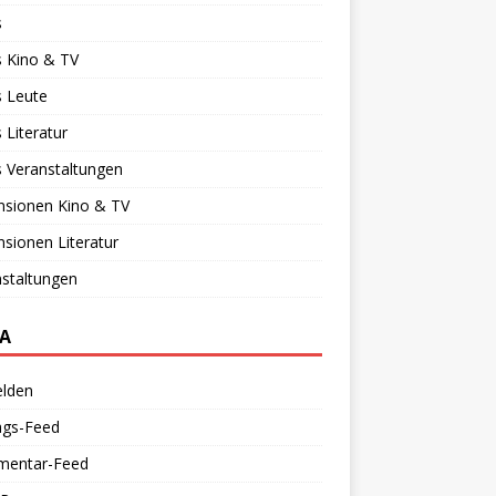
s
 Kino & TV
 Leute
Literatur
 Veranstaltungen
nsionen Kino & TV
sionen Literatur
staltungen
A
lden
ags-Feed
entar-Feed