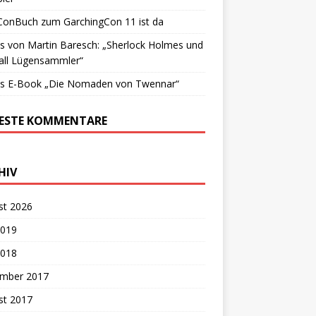
ConBuch zum GarchingCon 11 ist da
 von Martin Baresch: „Sherlock Holmes und
all Lügensammler“
s E-Book „Die Nomaden von Twennar“
ESTE KOMMENTARE
HIV
st 2026
2019
2018
mber 2017
st 2017