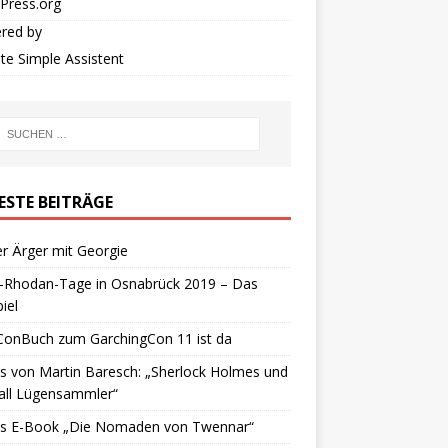
Press.org
red by
iate Simple Assistent
ESTE BEITRÄGE
r Ärger mit Georgie
y-Rhodan-Tage in Osnabrück 2019 – Das
iel
ConBuch zum GarchingCon 11 ist da
 von Martin Baresch: „Sherlock Holmes und
all Lügensammler“
s E-Book „Die Nomaden von Twennar“