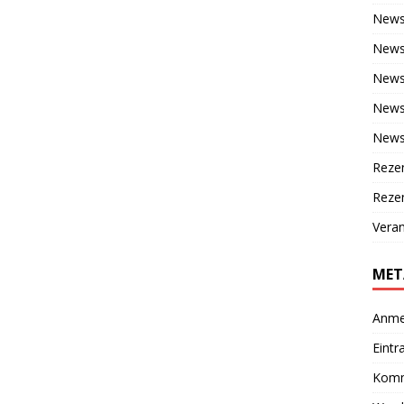
New
News
News
News 
News
Reze
Rezen
Veran
MET
Anme
Eintr
Komm