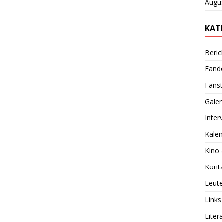
Augu
KAT
Beric
Fan
Fanst
Galer
Inter
Kale
Kino
Kont
Leut
Links
Liter