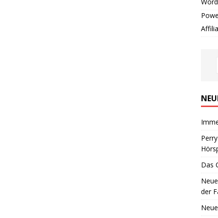
Word
Powe
Affil
NEU
Imme
Perr
Hörsp
Das 
Neues
der F
Neue