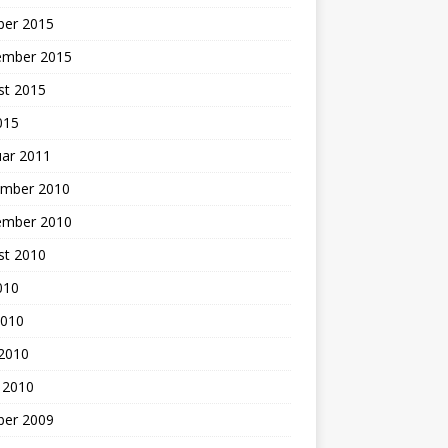
ber 2015
ember 2015
st 2015
2015
uar 2011
mber 2010
ember 2010
st 2010
2010
2010
 2010
 2010
ber 2009