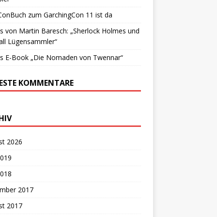
ConBuch zum GarchingCon 11 ist da
 von Martin Baresch: „Sherlock Holmes und
all Lügensammler“
s E-Book „Die Nomaden von Twennar“
ESTE KOMMENTARE
HIV
st 2026
2019
2018
mber 2017
st 2017