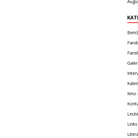
Augu
KAT
Beric
Fan
Fanst
Galer
Inter
Kale
Kino
Kont
Leut
Links
Liter