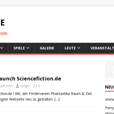
DE
TION
SPIELE
GALERIE
LEUTE
VERANSTALT
aunch Sciencefiction.de
 Juli 2015
Holger
0
NEU
tion.de ! Wir, der Förderverein Phantastika Raum & Zeit
htigste Webseite neu zu gestalten.
[…]
Imme
Perr
Hörsp