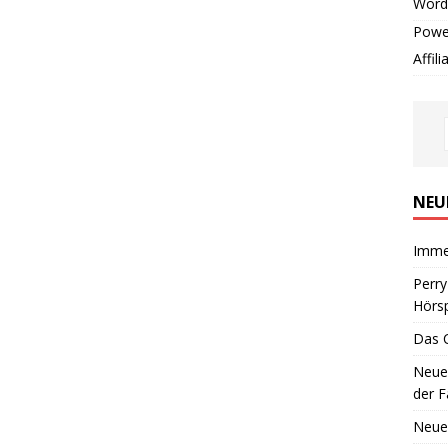
Word
Powe
Affil
NEU
Imme
Perr
Hörsp
Das 
Neues
der F
Neue