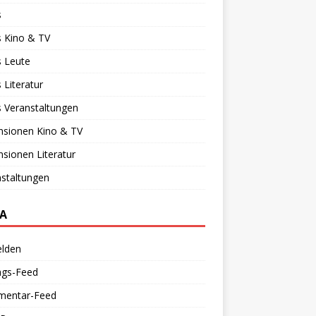
s
 Kino & TV
 Leute
Literatur
 Veranstaltungen
nsionen Kino & TV
sionen Literatur
staltungen
A
lden
ags-Feed
entar-Feed