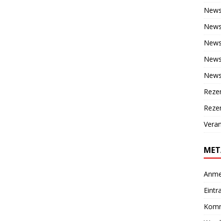
New
News
News
News 
News
Reze
Rezen
Veran
MET
Anme
Eintr
Komm