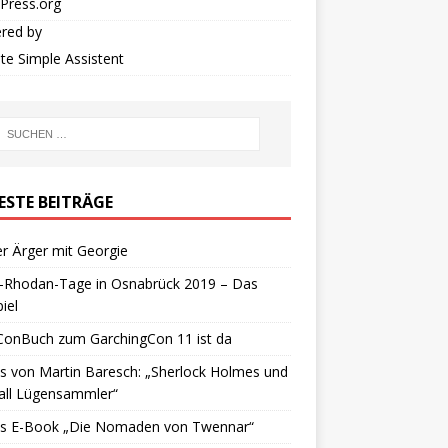
Press.org
red by
iate Simple Assistent
ESTE BEITRÄGE
r Ärger mit Georgie
y-Rhodan-Tage in Osnabrück 2019 – Das
iel
ConBuch zum GarchingCon 11 ist da
 von Martin Baresch: „Sherlock Holmes und
all Lügensammler“
s E-Book „Die Nomaden von Twennar“