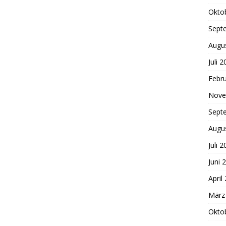
Okto
Sept
Augu
Juli 
Febr
Nove
Sept
Augu
Juli 
Juni 
April
März
Okto