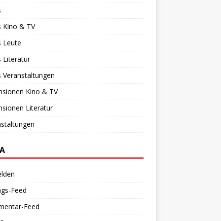
s
 Kino & TV
 Leute
Literatur
 Veranstaltungen
nsionen Kino & TV
sionen Literatur
staltungen
A
lden
ags-Feed
entar-Feed