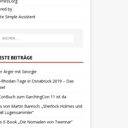
Press.org
red by
iate Simple Assistent
ESTE BEITRÄGE
r Ärger mit Georgie
y-Rhodan-Tage in Osnabrück 2019 – Das
iel
ConBuch zum GarchingCon 11 ist da
 von Martin Baresch: „Sherlock Holmes und
all Lügensammler“
s E-Book „Die Nomaden von Twennar“