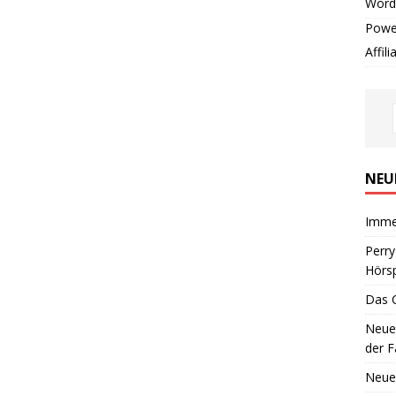
Word
Powe
Affil
NEU
Imme
Perr
Hörsp
Das 
Neues
der F
Neue