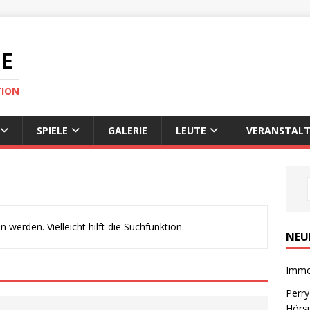
DE
TION
SPIELE
GALERIE
LEUTE
VERANSTALT
werden. Vielleicht hilft die Suchfunktion.
NEU
Imme
Perr
Hörsp