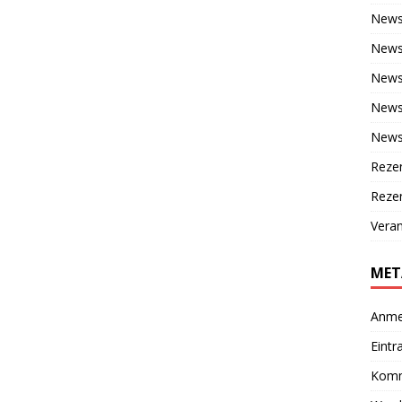
New
News
News
News 
News
Reze
Rezen
Veran
MET
Anme
Eintr
Komm