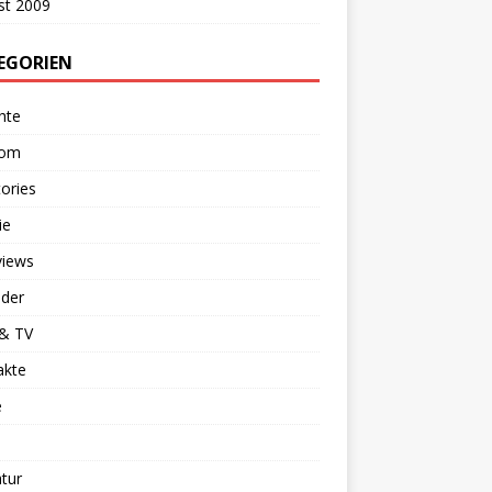
st 2009
EGORIEN
hte
dom
ories
ie
views
nder
 & TV
akte
e
atur