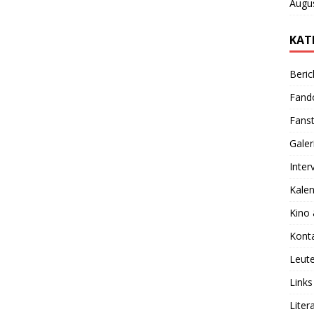
Augu
KAT
Beric
Fan
Fanst
Galer
Inter
Kale
Kino
Kont
Leut
Links
Liter