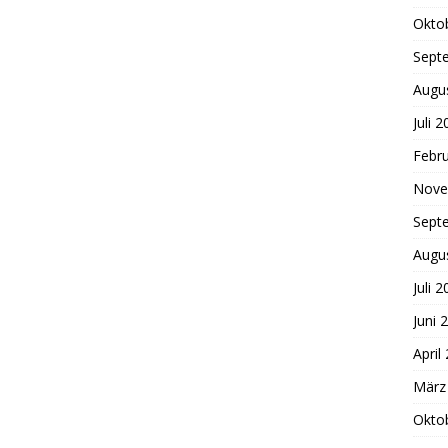
Okto
Sept
Augu
Juli 
Febr
Nove
Sept
Augu
Juli 
Juni 
April
März
Okto