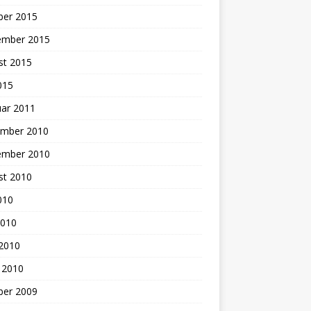
ber 2015
ember 2015
st 2015
2015
uar 2011
mber 2010
ember 2010
st 2010
2010
2010
 2010
 2010
ber 2009