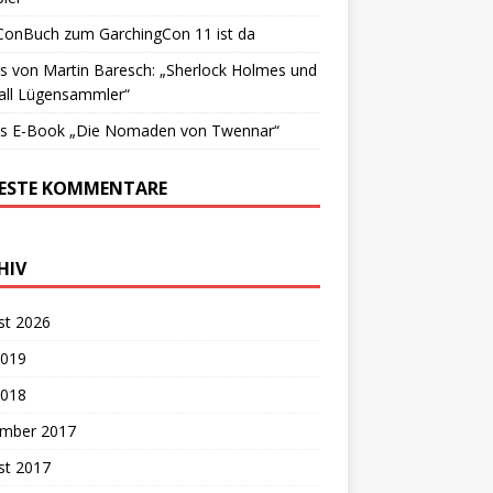
ConBuch zum GarchingCon 11 ist da
 von Martin Baresch: „Sherlock Holmes und
all Lügensammler“
s E-Book „Die Nomaden von Twennar“
ESTE KOMMENTARE
HIV
st 2026
2019
2018
mber 2017
st 2017