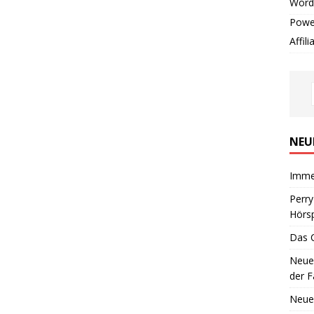
Word
Powe
Affil
NEU
Imme
Perr
Hörsp
Das 
Neues
der F
Neue