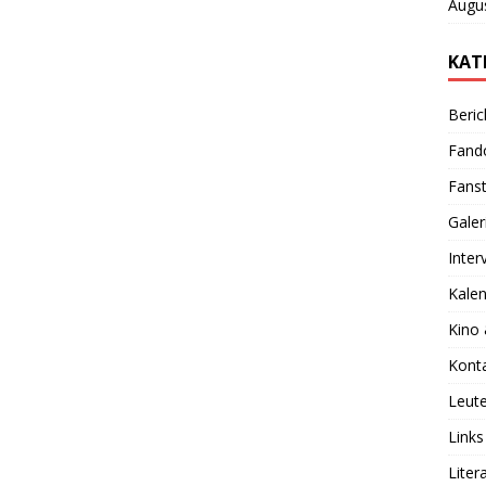
Augu
KAT
Beric
Fan
Fanst
Galer
Inter
Kale
Kino
Kont
Leut
Links
Liter