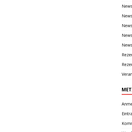
New
News
News
News 
News
Reze
Rezen
Veran
MET
Anme
Eintr
Komm