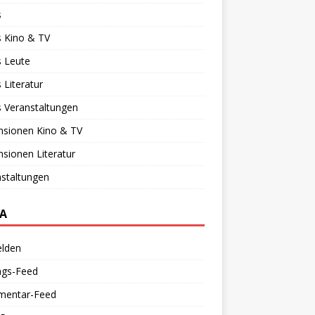
s
 Kino & TV
 Leute
Literatur
 Veranstaltungen
nsionen Kino & TV
sionen Literatur
staltungen
A
lden
ags-Feed
entar-Feed