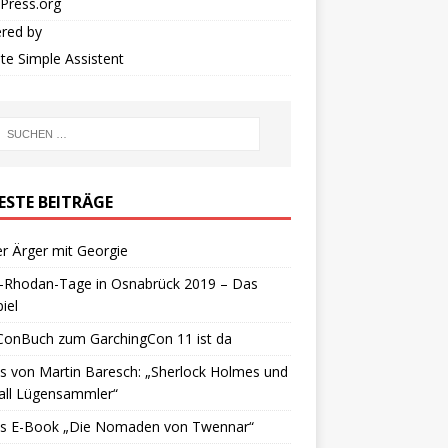
Press.org
red by
iate Simple Assistent
ESTE BEITRÄGE
r Ärger mit Georgie
y-Rhodan-Tage in Osnabrück 2019 – Das
iel
ConBuch zum GarchingCon 11 ist da
 von Martin Baresch: „Sherlock Holmes und
all Lügensammler“
s E-Book „Die Nomaden von Twennar“