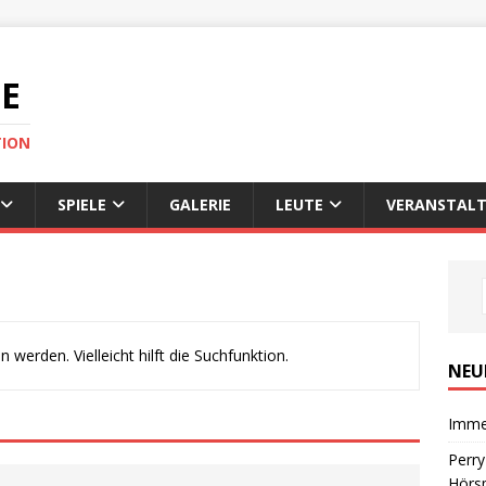
DE
TION
SPIELE
GALERIE
LEUTE
VERANSTALT
werden. Vielleicht hilft die Suchfunktion.
NEU
Imme
Perr
Hörsp