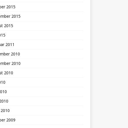
ber 2015
ember 2015
st 2015
2015
uar 2011
mber 2010
ember 2010
st 2010
2010
2010
 2010
 2010
ber 2009