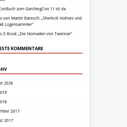
ConBuch zum GarchingCon 11 ist da
 von Martin Baresch: „Sherlock Holmes und
all Lügensammler“
s E-Book „Die Nomaden von Twennar“
ESTE KOMMENTARE
HIV
st 2026
2019
2018
mber 2017
st 2017