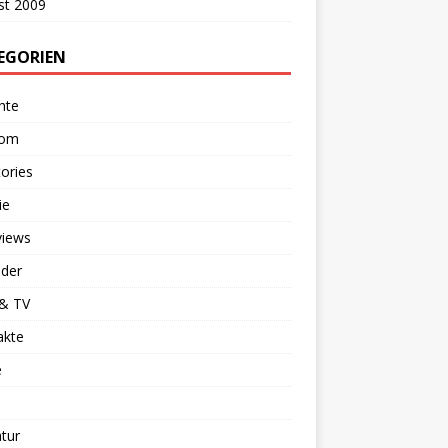
st 2009
EGORIEN
hte
dom
ories
ie
views
nder
 & TV
akte
e
atur