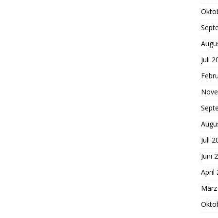
Okto
Sept
Augu
Juli 
Febr
Nove
Sept
Augu
Juli 
Juni 
April
März
Okto